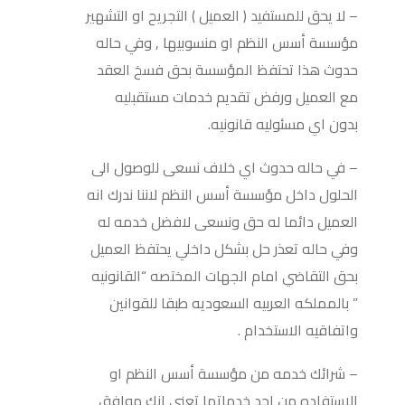
– لا يحق للمستفيد ( العميل ) التجريح او التشهير
مؤسسة أسس النظم او منسوبيها , وفي حاله
حدوث هذا تحتفظ المؤسسة بحق فسخ العقد
مع العميل ورفض تقديم خدمات مستقبليه
بدون اي مسئوليه قانونيه.
– في حاله حدوث اي خلاف نسعى للوصول الى
الحلول داخل مؤسسة أسس النظم لاننا ندرك انه
العميل دائما له حق ونسعى لافضل خدمه له
وفي حاله تعذر حل بشكل داخلي يحتفظ العميل
بحق التقاضي امام الجهات المختصه “القانونيه
” بالمملكه العربيه السعوديه طبقا للقوانين
واتفاقيه الاستخدام .
– شرائك خدمه من مؤسسة أسس النظم او
الاستفاده من احد خدماتها تعني انك موافق