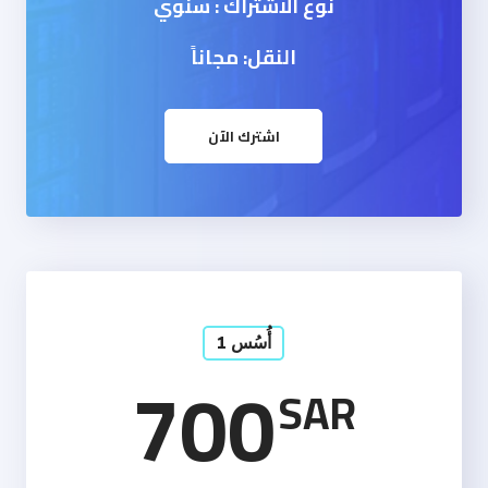
نوع الاشتراك : سنوي
النقل: مجاناً
اشترك الآن
أُسُس 1
700
SAR